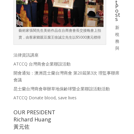
t
P
o
st
s
新
藝術家張閱先生美術作品在台商會會長交接晚會上拍
稅
賣，由客家鄉親豆腐王徐誠立先生以$5000澳元標得
務
與
法律資訊講座
ATCCQ 台灣商會企業聯誼活動
開會通知：澳洲昆士蘭台灣商會 第20屆第3次 理監事聯席
會議
昆士蘭台灣商會舉辦草地保齢球暨企業聯誼活動活動
ATCCQ Donate blood, save lives
OUR PRESIDENT
Richard Huang
黃元佐