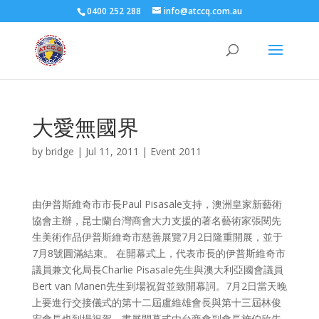
0400 252 288
info@atccq.com.au
大愛無國界
by
bridge
|
Jul 11, 2011
|
Event 2011
由伊普斯維奇市市長Paul Pisasale支持，澳洲皇家新藝術
協會主辦，昆士蘭台灣商會大力支援的著名藝術家張閱先
生美術作品伊普斯維奇市慈善展覽7月2日隆重開展，並于
7月8號圓滿結束。 在開幕式上，代表市長的伊普斯維奇市
議員兼文化局長Charlie Pisasale先生與澳大利亞國會議員
Bert van Manen先生到場祝賀並致開幕詞。7月2日當天晚
上要進行交接儀式的第十二屆盧維雄會長與第十三屆林俊
宏會長也到場祝賀。畫展開幕式由台商會副會長施伯欣先