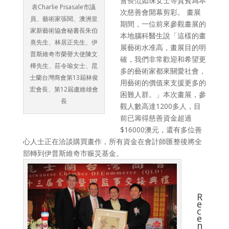
會長范如珠女士等貴賓爲本
表Charlie Pisasale市議
次慈善會開幕剪彩。 畫展
員、藝術家張閱、澳洲皇
期間，一位前來參觀畫展的
家新藝術協會秘書長朱伯
本地腦科醫生說「這樣的畫
熹先生、林居正先生、伊
展藝術水准高，畫展目的明
普斯維奇市榮譽大使陳文
確，我們非常歡迎和希望更
樺先生、莊令瑜女士、昆
多的藝術家都來關愛社會，
士蘭台灣商會第13屆林俊
用藝術的價值來支援更多的
宏會長、第12屆盧維雄會
困難人群。」本次畫展，參
長
觀人數高達1200多人，目
前已籌得慈善資金超過
$16000澳元，還有多位善
心人士正在洽談購買畫作，所有資金在會計師匯整後將全
部轉到伊普斯維奇市赈災基金。
R
e
c
e
n