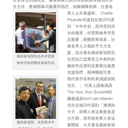
生主持，整個開幕式隆重而熱烈，由舞獅隊助興，社會各
界人士共襄盛舉。
Charlie
Pisasale市議員在致詞中講
到「今年年初，昆州受到洪
水的傷害，伊普斯維奇市受
災嚴重，困難群衆很多，社
會各界人士都給予大力支
援，這次著名藝術家張閱先
藝術家張閱先生向伊普斯
生把自己從萬里之外創作的
維奇市政府贈送美術作品
藝術作品運到這裏展出義賣
支援我們，精神難能可貴，
我代表市長和民衆感謝張閱
先生。」 代表上議會議員
The Hon. Ron Boswell的
國會議員Bert van Manen
先生在致詞中講到「澳洲的
今天，與華人來這裏創造是
分不開，很早就有華人來這
藝術家張閱、布里斯本市
裏開拓，今天著名藝術家張