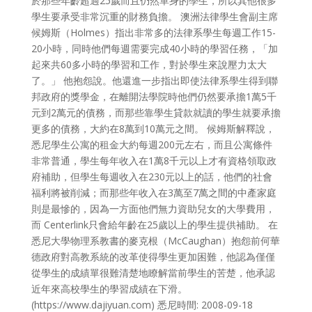
於那些年齡超過25歲而且仍然單身的學生，所以其他很多
學生要承受非常沉重的財務負擔。 澳洲法律學生會副主席
候姆斯（Holmes）指出非常多的法律系學生每週工作15-
20小時，同時他們每週需要完成40小時的學習任務，「加
起來共60多小時的學習和工作，對於學生來說壓力太大
了。」 他抱怨說。他還進一步指出即使法律系學生得到聯
邦政府的獎學金，在離開法學院時他們仍然要承擔1萬5千
元到2萬元的債務，而那些靠學生貸款就讀的學生就要承擔
更多的債務，大約在8萬到10萬元之間。 候姆斯解釋說，
悉尼學生公寓的租金大約每週200元左右，而且公寓條件
非常普通，學生每年收入在1萬8千元以上才有資格領取政
府補助，但學生每週收入在230元以上的話，他們的社會
福利將被削減；而那些年收入在3萬至7萬之間的中產家庭
則是最慘的，因為一方面他們無力資助兒女的大學費用，
而 Centerlink只會給年齡在25歲以上的學生提供補助。 在
悉尼大學物理系教書的麥克根（McCaughan）抱怨前何華
德政府對高教系統的改革使得學生更加困難，他認為僅僅
從學生的成績單很難清楚地瞭解當前學生的苦楚，他承認
近年來高校學生的學習成績在下滑。
(https://www.dajiyuan.com) 悉尼時間: 2008-09-18