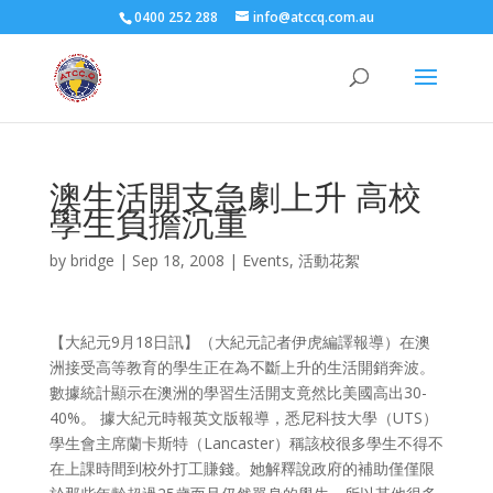
0400 252 288
info@atccq.com.au
澳生活開支急劇上升 高校
學生負擔沉重
by
bridge
|
Sep 18, 2008
|
Events
,
活動花絮
【大紀元9月18日訊】（大紀元記者伊虎編譯報導）在澳
洲接受高等教育的學生正在為不斷上升的生活開銷奔波。
數據統計顯示在澳洲的學習生活開支竟然比美國高出30-
40%。 據大紀元時報英文版報導，悉尼科技大學（UTS）
學生會主席蘭卡斯特（Lancaster）稱該校很多學生不得不
在上課時間到校外打工賺錢。她解釋說政府的補助僅僅限