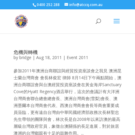
0400 252 288
info@atccq.com.au
危機與轉機
by
bridge
|
Aug 18, 2011
|
Event 2011
參加2011年澳洲台商聯誼與經貿投資座談會之我見 澳洲昆
士蘭台灣商會 會長林俊宏 律師 8月14日下午兩點開始，澳
洲台商聯誼會與台澳經貿投資座談會在黃金海岸Sanctuary
Cove的Hyatt Regency酒店舉行，這次的會議計有大洋洲
台灣商會聯合總會總會長、澳洲台灣商會(雪梨)會長、澳
洲墨爾本台灣商會代表、西澳台灣商會會長等商會重要成
員蒞臨，更有遠自台灣由中華民國經濟部政務次長林聖忠
先生帶領的團隊與會，林次長是自2008年以來訪澳的最高
層級台灣政府官員，象徵台澳關係的長足進展，對於旅居
澳洲的台灣鄉親有十足的鼓舞作用。...