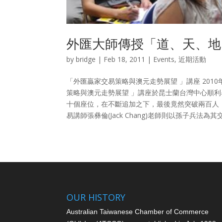
外匯大師傳授「道、天、地
by
bridge
|
Feb 18, 2011
|
Events
,
近期活動
「外匯贏家交易策略與澳元走勢展望 」講座 201
策略與澳元走勢展望 」講座於昆士蘭台灣中心順
十個座位，在不斷追加之下，最後竟然突破兩百人
易講師張彝倫(Jack Chang)老師則以孫子兵法
OUR HISTORY
Australian Taiwanese Chamber of Commerce