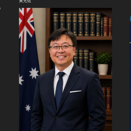
黃元佐
s