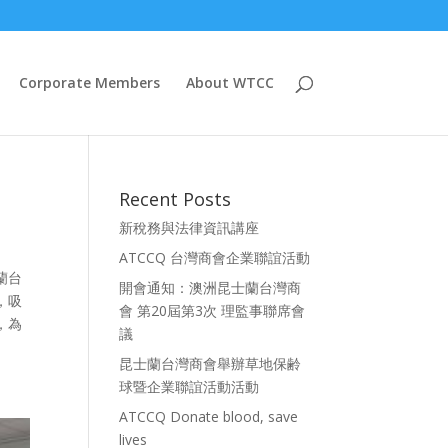
Corporate Members
About WTCC
Recent Posts
新稅務與法律資訊講座
ATCCQ 台灣商會企業聯誼活動
蘭台
開會通知：澳洲昆士蘭台灣商
，吸
會 第20屆第3次 理監事聯席會
，為
議
昆士蘭台灣商會舉辦草地保齢
球暨企業聯誼活動活動
ATCCQ Donate blood, save
lives