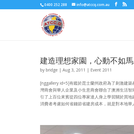
0400 252 288
info@atccq.com.au
建造理想家園，心動不如馬
by
bridge
|
Aug 3, 2011
|
Event 2011
[nggallery id=5]有鑑於昆士蘭州政府
灣商會與華人企業及小生意商會聯合了澳洲生活智庫
引了上百位來賓從四位專家達人身上學習關於買地
消費者考慮如何省錢節省建房成本，就是對本地華人朋