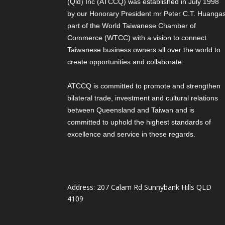
(Qld) Inc (ATCCQ) was established in July 1998
by our Honorary President mr Peter C.T. Huang
a
part of the World Taiwanese Chamber of
Commerce (WTCC) with a vision to connect
Taiwanese business owners all over the world to
create opportunities and collaborate.
ATCCQ is committed to promote and strengthen
bilateral trade, investment and cultural relations
between Queensland and Taiwan and is
committed to uphold the highest standards of
excellence and service in these regards.
Address: 207 Calam Rd Sunnybank Hills QLD
4109