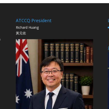
ATCCQ President
Richard Huang
黃元佐
s