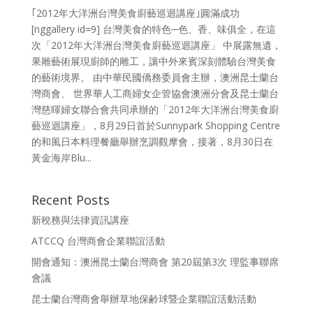
｢2012年大洋洲台灣美食廚藝巡迴講座｣圓滿成功
[nggallery id=9] 台灣美食的特色─色、香、味俱全，在這
次「2012年大洋洲台灣美食廚藝巡迴講座」 中展露無遺，
果雕藝術展現廚師的雕工，讓中外來賓深刻體驗台灣美食
的藝術境界。 由中華民國僑務委員會主辦，澳洲昆士蘭台
灣商會、 世界華人工商婦女企管協會澳洲分會及昆士蘭台
灣慈暉婦女聯合會共同承辦的「2012年大洋洲台灣美食廚
藝巡迴講座」，8月29日首於Sunnypark Shopping Centre
的和風日本料理餐廳舉辦烹調觀摩會，接著，8月30日在
黃金海岸Blu...
Recent Posts
新稅務與法律資訊講座
ATCCQ 台灣商會企業聯誼活動
開會通知：澳洲昆士蘭台灣商會 第20屆第3次 理監事聯席
會議
昆士蘭台灣商會舉辦草地保齢球暨企業聯誼活動活動