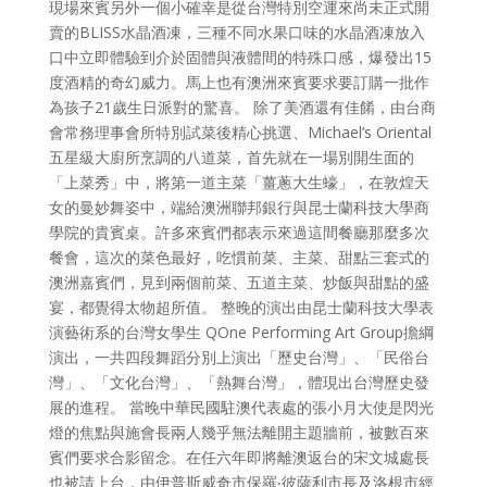
現場來賓另外一個小確幸是從台灣特別空運來尚未正式開
賣的BLISS水晶酒凍，三種不同水果口味的水晶酒凍放入
口中立即體驗到介於固體與液體間的特殊口感，爆發出15
度酒精的奇幻威力。馬上也有澳洲來賓要求要訂購一批作
為孩子21歲生日派對的驚喜。 除了美酒還有佳餚，由台商
會常務理事會所特別試菜後精心挑選、Michael’s Oriental
五星級大廚所烹調的八道菜，首先就在一場別開生面的
「上菜秀」中，將第一道主菜「薑蔥大生蠔」，在敦煌天
女的曼妙舞姿中，端給澳洲聯邦銀行與昆士蘭科技大學商
學院的貴賓桌。許多來賓們都表示來過這間餐廳那麼多次
餐會，這次的菜色最好，吃慣前菜、主菜、甜點三套式的
澳洲嘉賓們，見到兩個前菜、五道主菜、炒飯與甜點的盛
宴，都覺得太物超所值。 整晚的演出由昆士蘭科技大學表
演藝術系的台灣女學生 QOne Performing Art Group擔綱
演出，一共四段舞蹈分別上演出「歷史台灣」、「民俗台
灣」、「文化台灣」、「熱舞台灣」，體現出台灣歷史發
展的進程。 當晚中華民國駐澳代表處的張小月大使是閃光
燈的焦點與施會長兩人幾乎無法離開主題牆前，被數百來
賓們要求合影留念。在任六年即將離澳返台的宋文城處長
也被請上台，由伊普斯威奇市保羅‧彼薩利市長及洛根市經