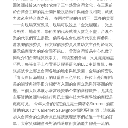
回澳洲後於Sunnybank住了三年熱愛台灣文化，在三週前
於台商會主辦的昆士蘭日慶祝活動中與施會長相識，就被
力邀來主持台商之夜。 在兩位司儀的介紹下，眾多的貴賓
一一向現場來賓致意，現場可以說是「金光燦爛」，光是
金融界、地產界、學術界的代表就讓人數之不盡，台澳企
業的代表們賓主盡歡。僑界各友會也都有代表出席參與，
蕭素卿僑務委員、柯文耀僑務委員及董幼文主任對於這次
展示僑商實力的盛會讚不絕口。雪梨台灣貿易中心也做了
簡報介紹台灣經貿競爭力。 環繞整個會場，只見處處極盡
巧思：每張桌子上布置著泛耀著藍光的LED主題燈籠，每
張桌號卡上都是台灣各地的地名與風景圖，全場的椅套以
「青天白日滿地紅」的紅藍白三色呈現；座位上是印刷精
美的頒獎典禮手冊介紹所有入圍的台商企業與評審團的資
歷。三個大銀幕展示著當晚贊助企業的商標廣告，尤其是
主要贊助澳洲聯邦銀行與昆士蘭科技大學商學院的商標是
處處可見。 今年大會的指定酒是昆士蘭著名Sirromet酒莊
贊助的2012年Cabernet Sauvignon招牌系列紅酒，這家新
加入台商會的企業會員已經接獲理監事們超過一千瓶的訂
單，大家笑稱施會長對酒精過敏但賣酒能力卻是一流的。