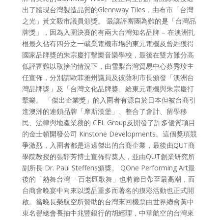
出了體現台灣製造品質的Glennway Tiles，由布市「台灣
之光」黃文毅市議員頒獎。 最讓評審團為難的是「台灣品
牌獎」，因為入圍決賽的有兩大台灣知名品牌 – 在澳洲扎
根最久佔有四分之一礦業電機市場的東元電機及曾經獲得
國家品牌獎的朱宗慶打擊樂音樂學校，最後在雙方難分高
低評審難以取捨的情況下，由雪梨台灣貿易中心蔡秀珍主
任宣佈，分別請歐菲雅州議員及彼薩利市長頒發「澳洲台
灣品牌獎」及「台灣文化品牌獎」給東元電機與朱宗慶打
擊樂。 「傑出企業獎」的入圍者有源自於日本但被台商引
進澳洲的連鎖品牌「摩斯漢堡」、整合了會計、留學移
民、法律與地產業務的 CEL Group及開發了許多優質項目
的金士頓開發公司 Kinstone Developments。這個獎項競
爭激烈，入圍者都是這邊傑出的台商企業，最後由QUT商
學院教授的張靜芳博士宣佈得獎人，並由QUT創業研究所
副所長 Dr. Paul Steffens頒獎。 QOne Performing Art最
後的「熱舞台灣 – 百老匯歌舞」也將節目帶至最高潮，而
台商會晚宴中向來以獎品重多而著名的摸彩活動也正式開
啟。當晚長榮航空所贊助的台灣來回機票由世界總會黃中
東名譽總會長抽中兆豐銀行的胡經理，中華航空的台灣來