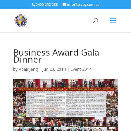
0400 252 288
info@atccq.com.au
Business Award Gala
Dinner
by
Adair Jeng
|
Jun 23, 2014
|
Event 2014