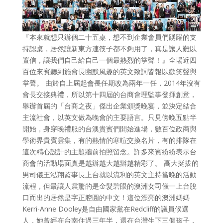
『本來就想只辦個二十五桌，想不到企業會員們踴躍的支
持認桌，居然讓新東方連筷子都不夠用了，真是讓人難以
置信，讓我們自己給自己一個最熱烈的掌聲！』全場近四
百位來賓聽到施會長幽默風趣的英文致詞皆報以歡笑聲與
掌聲。 由於自上屆起會長任期改為兩年一任，2014年沒有
會長交接典禮，所以第十四屆的台商會理監事發揮創意，
舉辦首屆的「台商之夜」傑出企業頒獎晚宴，並決定結合
主流社會，以英文做為晚會的主要語言。只見傍晚五點半
開始，身穿晚禮服的台澳貴賓們開始進場，數百位政商與
學術界貴賓雲集，有的熱情的寒暄交換名片，有的排隊在
這次精心設計的主題牆前拍照留念。許多來賓紛紛表示台
商會的活動場面真是越辦越大越辦越精彩了。 高大挺拔的
男司儀王泓翔監事長上台就以流利的英文主持當晚的活動
流程，但最讓人震驚的是金髮碧眼的澳洲女司儀一上台脫
口而出的居然是字正腔圓的中文！這位漂亮的澳洲媽媽
Kerri-Anne Dooley是自由國家黨在Redcliff的議員候選
人，她曾經在台南住過三年半，還在台灣生下三個孩子，