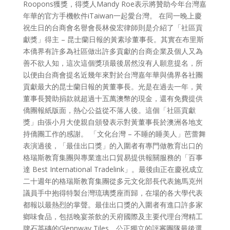
Roopons獲獎，得獎人Mandy Roe表示將贊助今年台灣嘉
年華的官方手機軟件iTaiwan一起愛台灣。 在同一晚上慶
祝生日的台商會名譽會長林俊宏律師則是介紹了「社區貢
獻獎」得主 – 昆士蘭日報的黃素珍董事長。其實在布里斯
本僑界有許多為社區做出許多貢獻的台商企業及個人又為
善不欲人知，這次這個獎項最後居然沒有人願意提名，所
以便由台商會提名近幾年來對於台灣嘉年華與僑界各社團
貢獻最大的昆士蘭日報的黃董事長。光是在過去一年，黃
董事長贊助捐款就超過十五萬澳幣的現金，還有免費提供
僑團報紙版面，熱心公益從不落人後。這個「社區貢獻
獎」由張小月大使親自頒發表示對黃董事長於澳洲各地支
持僑團工作的感謝。 「文化台灣 – 不睡的睡美人」芭蕾舞
表演過後，「最佳出口獎」的入圍者有專門做教育出口的
格瑞斯教育集團與專業進出口貿易提供報關服務的「百事
達 Best International Tradelink」。最後由正在慶祝成立
二十週年的格瑞斯教育集團從多元文化部長代表施馬克州
議員手中抱得特製台灣琉璃獎座而歸，在場的各大學代表
都報以最熱烈的掌聲。最佳出口獎的入圍者有進口許多家
鄉味食品，包括晚宴茶飲的天府國際及主要代理台灣精工
牌石英磚的Glennway Tiles。公正獨立的評審團隊最後選