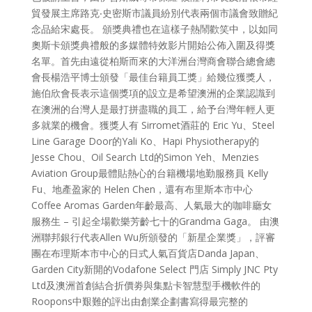
貿發展主席路克‧史密斯市議員紛別代表兩個市議會致贈紀
念品給宋處長。 頒獎典禮也在這樣子熱鬧歡笑中，以如同
奧斯卡頒獎典禮般的多媒體特效影片開始公佈入圍及得獎
名單。首先由遠從柏斯而來的大洋洲台灣商會聯合總會總
會長楊浩平博士頒發「最佳台籍員工獎」給幾位獲獎人，
施伯欣會長表示這個獎項的設立是希望澳洲的企業認識到
在澳洲的台灣人是最打拼盡職的員工，給予台灣年輕人更
多就業的機會。獲獎人有 Sirromet酒莊的 Eric Yu、Steel
Line Garage Door的Yali Ko、Hapi Physiotherapy的
Jesse Chou、Oil Search Ltd的Simon Yeh、Menzies
Aviation Group最體貼熱心的台籍機場地勤服務員 Kelly
Fu、地產盈家的 Helen Chen，還有布里斯本市中心
Coffee Aromas Garden年齡最高、人氣最大的咖啡廳女
服務生 – 引起全場歡樂芳齡七十的Grandma Gaga。 由澳
洲聯邦銀行代表Allen Wu所頒發的「新星企業獎」，評審
團在布理斯本市中心的日式人氣百貨店Danda Japan、
Garden City新開的Vodafone Select 門店 Simply JNC Pty
Ltd及澳洲首創結合折價劵與集點卡智慧型手機軟件的
Roopons中艱難的評出由創業企劃書寫得最完整的