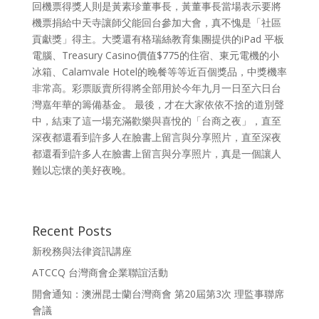
回機票得獎人則是黃素珍董事長，黃董事長當場表示要將
機票捐給中天寺讓師父能回台參加大會，真不愧是「社區
貢獻獎」得主。大獎還有格瑞絲教育集團提供的iPad 平板
電腦、Treasury Casino價值$775的住宿、東元電機的小
冰箱、Calamvale Hotel的晚餐等等近百個獎品，中獎機率
非常高。彩票販賣所得將全部用於今年九月一日至六日台
灣嘉年華的籌備基金。 最後，才在大家依依不捨的道別聲
中，結束了這一場充滿歡樂與喜悅的「台商之夜」，直至
深夜都還看到許多人在臉書上留言與分享照片，直至深夜
都還看到許多人在臉書上留言與分享照片，真是一個讓人
難以忘懷的美好夜晚。
Recent Posts
新稅務與法律資訊講座
ATCCQ 台灣商會企業聯誼活動
開會通知：澳洲昆士蘭台灣商會 第20屆第3次 理監事聯席
會議