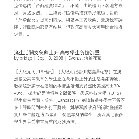
流優惠的「台商經貿特區」。不過，由於檯面下各地方政
府「角逐激烈」，且經貿特區優惠措施事涉敏感，對於
「外勞配比」提高到四成、與基本工資脫鉤、營所稅率調
降，行政院內部仍有歧見，但政院高層今天可望開會拍板
定案。...
澳生活開支急劇上升 高校學生負擔沉重
by
bridge
|
Sep 18, 2008
|
Events
,
活動花絮
【大紀元9月18日訊】（大紀元記者伊虎編譯報導）在澳
洲接受高等教育的學生正在為不斷上升的生活開銷奔波。
數據統計顯示在澳洲的學習生活開支竟然比美國高出30-
40%。 據大紀元時報英文版報導，悉尼科技大學（UTS）
學生會主席蘭卡斯特（Lancaster）稱該校很多學生不得不
在上課時間到校外打工賺錢。她解釋說政府的補助僅僅限
於那些年齡超過25歲而且仍然單身的學生，所以其他很多
學生要承受非常沉重的財務負擔。...