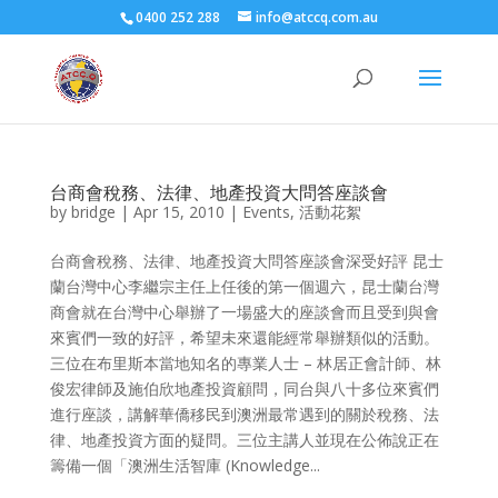
0400 252 288
info@atccq.com.au
台商會稅務、法律、地產投資大問答座談會
by
bridge
|
Apr 15, 2010
|
Events
,
活動花絮
台商會稅務、法律、地產投資大問答座談會深受好評 昆士
蘭台灣中心李繼宗主任上任後的第一個週六，昆士蘭台灣
商會就在台灣中心舉辦了一場盛大的座談會而且受到與會
來賓們一致的好評，希望未來還能經常舉辦類似的活動。
三位在布里斯本當地知名的專業人士 – 林居正會計師、林
俊宏律師及施伯欣地產投資顧問，同台與八十多位來賓們
進行座談，講解華僑移民到澳洲最常遇到的關於稅務、法
律、地產投資方面的疑問。三位主講人並現在公佈說正在
籌備一個「澳洲生活智庫 (Knowledge...