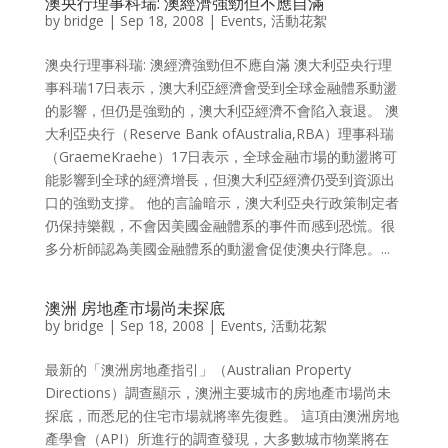
澳央行理事科瑞: 澳經濟強勁但不應自滿
by
bridge
|
Sep 18, 2008
|
Events
,
活動花絮
澳央行理事科瑞: 澳經濟強勁但不應自滿 澳大利亞央行理
事科瑞17日表示，澳大利亞經濟會受到全球金融體系動盪
的影響，但仍是強勁的，澳大利亞經濟不會陷入衰退。 澳
大利亞央行（Reserve Bank ofAustralia,RBA）理事科瑞
（GraemeKraehe）17日表示，全球金融市場的動盪將可
能影響到全球的經濟增長，但澳大利亞經濟仍受到資源出
口的強勁支撐。 他的言論暗示，澳大利亞央行政策制定者
仍保持樂觀，不會因美國金融體系的事件而感到恐慌。很
多分析師認為美國金融體系的動盪會促使澳央行降息。...
澳洲 房地產市場尚未探底
by
bridge
|
Sep 18, 2008
|
Events
,
活動花絮
最新的「澳洲房地產指引」（Australian Property
Directions）調查顯示，澳洲主要城市的房地產市場尚未
探底，而悉尼的住宅市場就將率先復甦。 這項由澳洲房地
產學會（API）所進行的調查發現，大多數城市物業將在