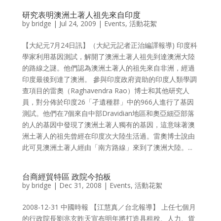
研究表明澳洲土著人祖先來自印度
by
bridge
|
Jul 24, 2009
|
Events
,
活動花絮
【大紀元7月24日訊】（大紀元記者正治編譯報導) 印度科
學家利用基因測試，解開了澳洲土著人祖先到達澳洲大陸
的路線之謎。他們認為澳洲土著人的祖先來自非洲，經過
印度最後到達了澳洲。 參與印度政府資助的印度人類學調
查項目的雷奧（Raghavendra Rao）博士和其他研究人
員，對分佈於印度26「孑遺種群」中的966人進行了基因
測試。他們在7個來自中部Dravidian地區和奧亞細亞部落
的人的基因中發現了澳洲土著人獨有的基因，這意味著澳
洲土著人的祖先曾經在印度次大陸生活過。雷奧博士說由
此可見澳洲土著人經由「南方路線」來到了澳洲大陸。...
台商經貿特區 政院今拍板
by
bridge
|
Dec 31, 2008
|
Events
,
活動花絮
2008-12-31 中國時報 【江慧真／台北報導】 上任七個月
的行政院長劉兆玄昨天宣布明年將打造具租稅、人力、貨