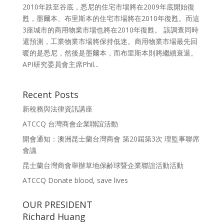
2010年跌至谷底，悉尼的住宅市場將在2009年底開始復
甦，墨爾本、布里斯本的住宅市場將在2010年復甦。而這
3座城市的商用物業市場也將在2010年復甦。 該調查同時
還預測，工業物業市場將保持低迷。商用物業市場最先回
暖的是悉尼，然後是墨爾本，而布里斯本則將繼續衰退。
API研究委員會主席Phil...
Recent Posts
新稅務與法律資訊講座
ATCCQ 台灣商會企業聯誼活動
開會通知：澳洲昆士蘭台灣商會 第20屆第3次 理監事聯席
會議
昆士蘭台灣商會舉辦草地保齢球暨企業聯誼活動活動
ATCCQ Donate blood, save lives
OUR PRESIDENT
Richard Huang