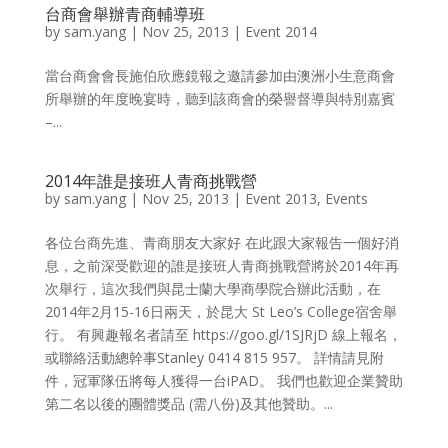
台商會舉辦青商輔導班
by
sam.yang
|
Nov 25, 2013
|
Event 2014
當台商會會長施伯欣應鏡報之邀請參加由澳洲小生意商會
所舉辦的年度晚宴時，聽到該商會的榮譽督導與特別嘉賓
–...
2014年誰是接班人青商挑戰營
by
sam.yang
|
Nov 25, 2013
|
Event 2013
,
Events
各位台商先進、青商朋友大家好 在此跟大家報告一個好消
息，之前深受歡迎的誰是接班人青商挑戰營將於2014年再
次舉行，這次我們與昆士蘭大學商學院合辦此活動，在
2014年2月15-16日兩天，於昆大 St Leo’s College宿舍舉
行。 有興趣報名者請至 https://goo.gl/1SJRjD 線上報名，
或聯絡活動總幹事Stanley 0414 815 957。 詳情請見附
件，冠軍隊伍將每人獲得一台iPAD。 我們也歡迎企業贊助
第二名以後的團體獎品 (需八份)及其他贊助。...