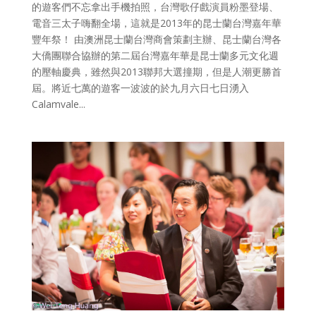
的遊客們不忘拿出手機拍照，台灣歌仔戲演員粉墨登場、
電音三太子嗨翻全場，這就是2013年的昆士蘭台灣嘉年華
豐年祭！ 由澳洲昆士蘭台灣商會策劃主辦、昆士蘭台灣各
大僑團聯合協辦的第二屆台灣嘉年華是昆士蘭多元文化週
的壓軸慶典，雖然與2013聯邦大選撞期，但是人潮更勝首
屆。將近七萬的遊客一波波的於九月六日七日湧入
Calamvale...