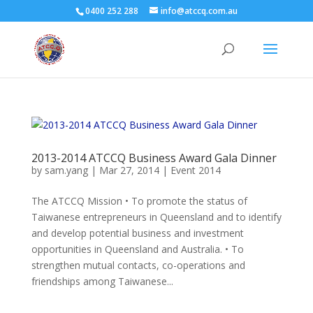
0400 252 288
info@atccq.com.au
2013-2014 ATCCQ Business Award Gala Dinner
by
sam.yang
|
Mar 27, 2014
|
Event 2014
The ATCCQ Mission • To promote the status of
Taiwanese entrepreneurs in Queensland and to identify
and develop potential business and investment
opportunities in Queensland and Australia. • To
strengthen mutual contacts, co-operations and
friendships among Taiwanese...