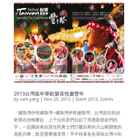
2013台灣嘉年華歡樂喜悅慶豐年
by
sam.yang
|
Nov 25, 2013
|
Event 2013
,
Events
「娜魯灣伊呀娜魯灣~娜魯灣伊呀娜魯灣」台灣原住民的
歌聲在傍晚響起，上千位民眾們拉起了周遭新朋友們的
手，一起圍繞著由原住民勇士們打獵回來的大山豬開懷的
高歌共舞，歡笑聲響徹雲霄！手中持著各色美味台灣小吃